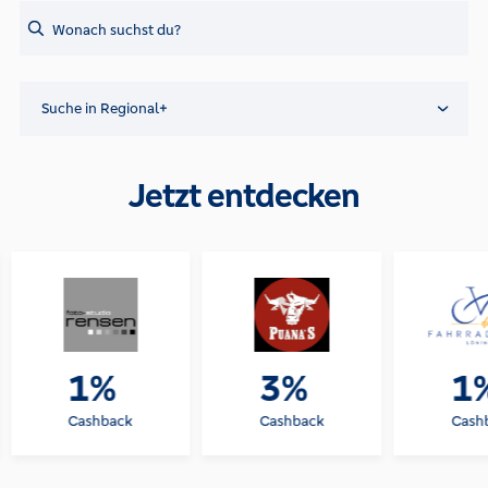
Search
Suche in Regional+
Jetzt entdecken
1%
3%
1
Cashback
Cashback
Cash